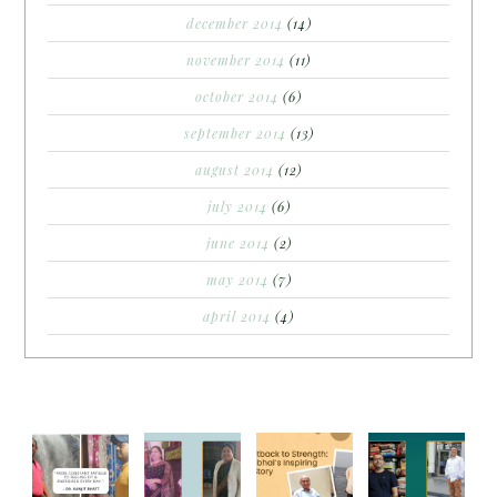
december 2014
(14)
november 2014
(11)
october 2014
(6)
september 2014
(13)
august 2014
(12)
july 2014
(6)
june 2014
(2)
may 2014
(7)
april 2014
(4)