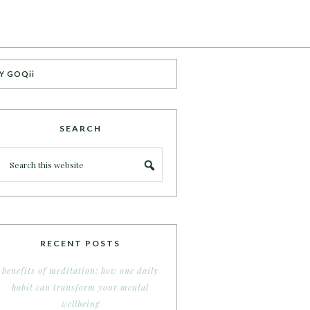
Y GOQii
SEARCH
RECENT POSTS
benefits of meditation: how one daily
habit can transform your mental
wellbeing