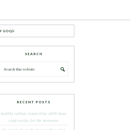
Y GOQii
SEARCH
RECENT POSTS
healthy eating: comforting chilli bean
soup recipe for the monsoon